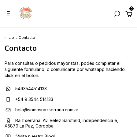
0
Inicio
.
Contacto
Contacto
Para consultas o pedidos mayoristas, podés completar el
siguiente formulario, o comunicarte por whatsapp haciendo
click en el botón.
5493544514133
+54 9 3544 514133
hola@somosraizserrana.com.ar
Raíz serrana, Av. Velez Sarsfield, Independencia e,
X5879 La Paz, Córdoba
¡Visitá nuestro Blog!